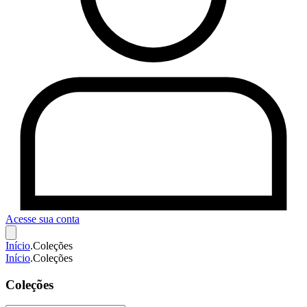
Acesse sua conta
Início
.
Coleções
Início
.
Coleções
Coleções